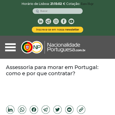
Horário de Lisboa:
21:15:03
€ Cotação:
Euro Hoje
VOLTAR
Nacionalidade Portuguesa
Inscreva-se em nossa
newsletter
Vistos de Residência
Imóveis em Portugal
Demais Serviços
Assessoria para morar em Portugal:
como e por que contratar?
Categorias
Vistos Temporários