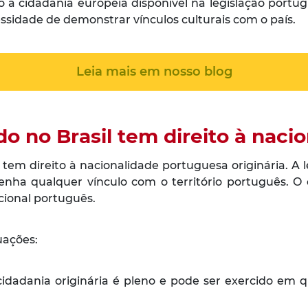
sso à cidadania europeia disponível na legislação port
ssidade de demonstrar vínculos culturais com o país.
Leia mais em nosso blog
do no Brasil tem direito à nac
tem direito à nacionalidade portuguesa originária. A 
enha qualquer vínculo com o território português. O 
cional português.
uações:
cidadania originária é pleno e pode ser exercido em