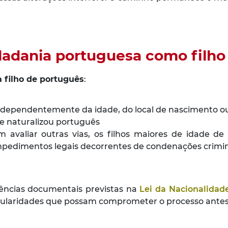
idadania portuguesa como filho
 filho de português
:
ndependentemente da idade, do local de nascimento ou
e naturalizou português
m avaliar outras vias, os filhos maiores de idade d
pedimentos legais decorrentes de condenações crimina
gências documentais previstas na
Lei da Nacionalidad
rregularidades que possam comprometer o processo ante