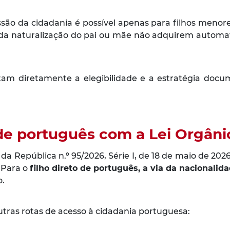
são da cidadania é possível apenas para filhos meno
 da naturalização do pai ou mãe não adquirem automati
m diretamente a elegibilidade e a estratégia docume
e português com a Lei Orgânic
o da República n.º 95/2026, Série I, de 18 de maio de 
 Para o
filho direto de português, a via da nacionalida
o.
utras rotas de acesso à cidadania portuguesa: