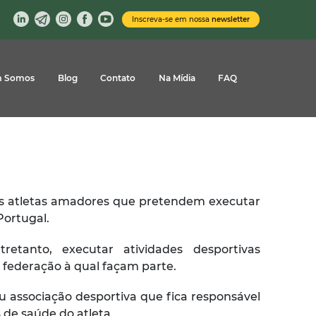
Inscreva-se em nossa
newsletter
 Somos
Blog
Contato
Na Mídia
FAQ
 os atletas amadores que pretendem executar
Portugal.
retanto, executar atividades desportivas
a federação à qual façam parte.
ou associação desportiva que fica responsável
 de saúde do atleta.