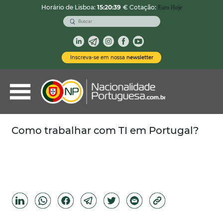
Horário de Lisboa:
15:20:40
€ Cotação:
Euro Hoje
VOLTAR
Nacionalidade Portuguesa
Inscreva-se em nossa
newsletter
Vistos de Residência
Imóveis em Portugal
Demais Serviços
Como trabalhar com TI em Portugal?
Categorias
Vistos Temporários