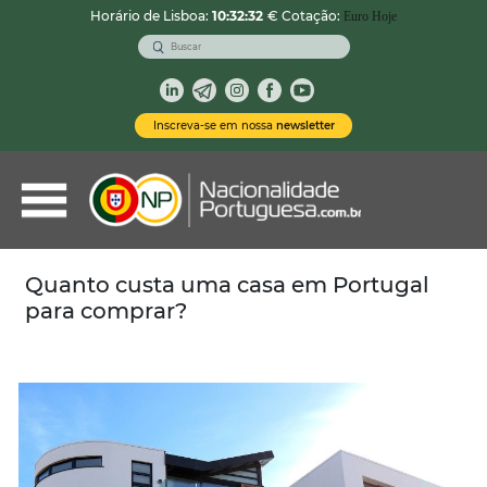
Horário de Lisboa:
10:32:33
€ Cotação:
Euro Hoje
VOLTAR
Nacionalidade Portuguesa
Inscreva-se em nossa
newsletter
Vistos de Residência
Imóveis em Portugal
Demais Serviços
Quanto custa uma casa em Portugal
para comprar?
Categorias
Vistos Temporários