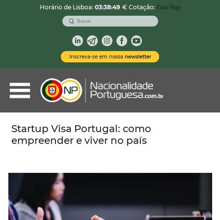
Horário de Lisboa:
03:38:50
€ Cotação:
Euro Hoje
VOLTAR
Nacionalidade Portuguesa
Inscreva-se em nossa
newsletter
Vistos de Residência
Imóveis em Portugal
Demais Serviços
Startup Visa Portugal: como
empreender e viver no país
Categorias
Vistos Temporários