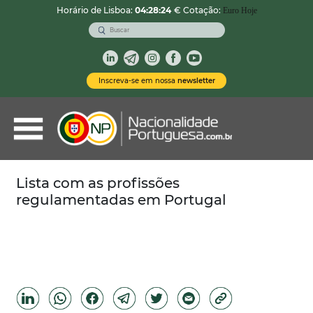
Horário de Lisboa:
04:28:25
€ Cotação:
Euro Hoje
VOLTAR
Nacionalidade Portuguesa
Inscreva-se em nossa
newsletter
Vistos de Residência
Imóveis em Portugal
Demais Serviços
Lista com as profissões
regulamentadas em Portugal
Categorias
Vistos Temporários