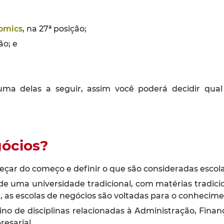
nomics
, na 27ª posição;
ão; e
ma delas a seguir, assim você poderá decidir qual 
gócios?
çar do começo e definir o que são consideradas escol
e uma universidade tradicional, com matérias tradic
s escolas de negócios são voltadas para o conheciment
sino de disciplinas relacionadas à Administração, Fina
esarial.