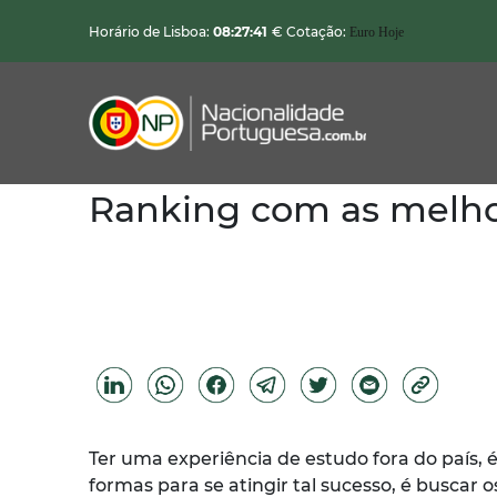
Horário de Lisboa:
08:27:42
€ Cotação:
Euro Hoje
Ranking com as melhor
Nacionalidade Portuguesa
Vistos de Residência
Imóveis em Portugal
Demais Serviços
Categorias
Ter uma experiência de estudo fora do país, 
formas para se atingir tal sucesso, é buscar 
Vistos Temporários