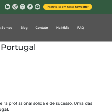
Inscreva-se em nossa
newsletter
 Somos
Blog
Contato
Na Mídia
FAQ
 Portugal
ira profissional sólida e de sucesso. Uma das
ugal
.