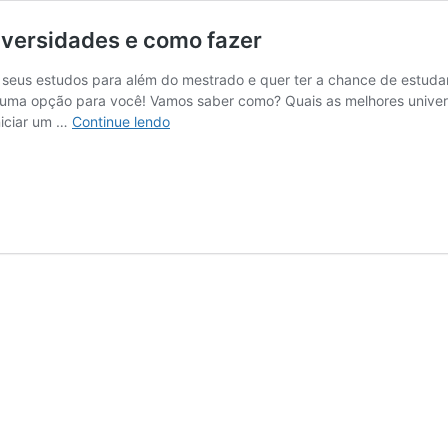
iversidades e como fazer
eus estudos para além do mestrado e quer ter a chance de estudar 
uma opção para você! Vamos saber como? Quais as melhores univers
Doutorado
niciar um …
Continue lendo
em
Portugal:
as
melhores
universidades
e
como
fazer