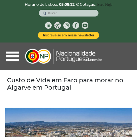
Horário de Lisboa:
03:08:23
€ Cotação:
Euro Hoje
VOLTAR
Nacionalidade Portuguesa
Inscreva-se em nossa
newsletter
Vistos de Residência
Imóveis em Portugal
Demais Serviços
Custo de Vida em Faro para morar no
Algarve em Portugal
Categorias
Vistos Temporários