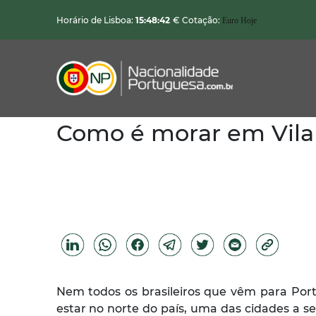
Horário de Lisboa:
15:48:44
€ Cotação:
Euro Hoje
Como é morar em Vila
Nacionalidade Portuguesa
Vistos de Residência
Imóveis em Portugal
Demais Serviços
Categorias
Nem todos os brasileiros que vêm para Por
estar no norte do país, uma das cidades a se
Vistos Temporários