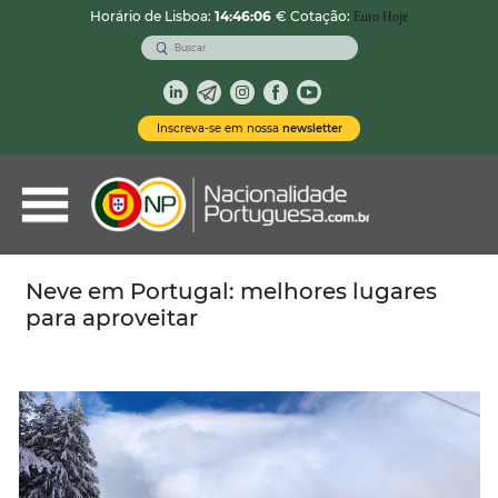
Horário de Lisboa:
14:46:07
€ Cotação:
Euro Hoje
VOLTAR
Nacionalidade Portuguesa
Inscreva-se em nossa
newsletter
Vistos de Residência
Imóveis em Portugal
Demais Serviços
Neve em Portugal: melhores lugares
para aproveitar
Categorias
Vistos Temporários