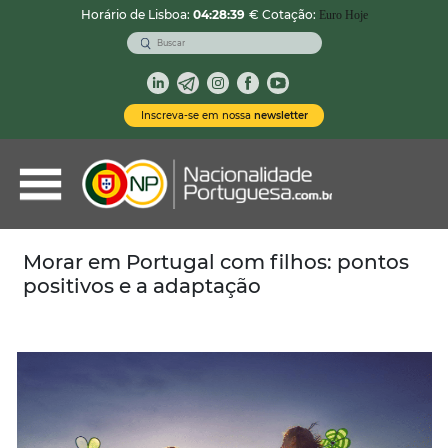
Horário de Lisboa:
04:28:41
€ Cotação:
Euro Hoje
VOLTAR
Nacionalidade Portuguesa
Inscreva-se em nossa
newsletter
Vistos de Residência
Imóveis em Portugal
Demais Serviços
Morar em Portugal com filhos: pontos
positivos e a adaptação
Categorias
Vistos Temporários