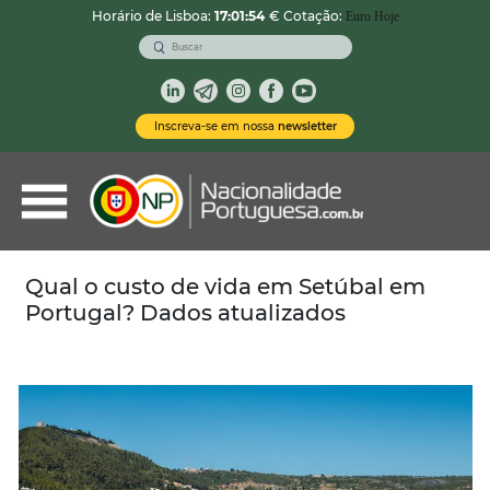
Horário de Lisboa:
17:01:55
€ Cotação:
Euro Hoje
VOLTAR
Nacionalidade Portuguesa
Inscreva-se em nossa
newsletter
Vistos de Residência
Imóveis em Portugal
Demais Serviços
Qual o custo de vida em Setúbal em
Portugal? Dados atualizados
Categorias
Vistos Temporários