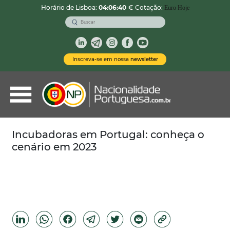
Horário de Lisboa:
04:06:42
€ Cotação:
Euro Hoje
VOLTAR
Nacionalidade Portuguesa
Inscreva-se em nossa
newsletter
Vistos de Residência
Imóveis em Portugal
Demais Serviços
Incubadoras em Portugal: conheça o
cenário em 2023
Categorias
Vistos Temporários