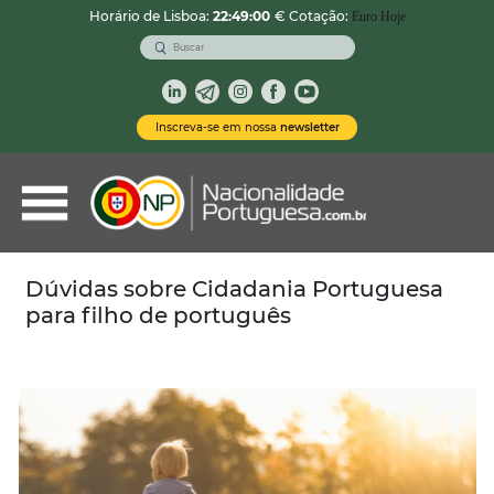
Horário de Lisboa:
22:49:01
€ Cotação:
Euro Hoje
VOLTAR
Nacionalidade Portuguesa
Inscreva-se em nossa
newsletter
Vistos de Residência
Imóveis em Portugal
Demais Serviços
Dúvidas sobre Cidadania Portuguesa
para filho de português
Categorias
Vistos Temporários