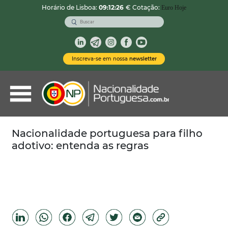
Horário de Lisboa:
09:12:27
€ Cotação:
Euro Hoje
VOLTAR
Nacionalidade Portuguesa
Inscreva-se em nossa
newsletter
Vistos de Residência
Imóveis em Portugal
Demais Serviços
Nacionalidade portuguesa para filho
adotivo: entenda as regras
Categorias
Vistos Temporários