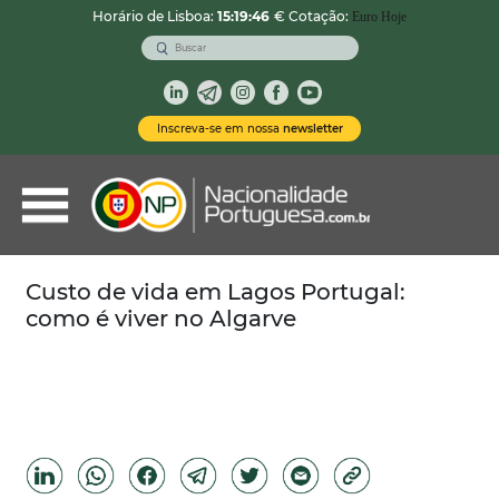
Horário de Lisboa:
15:19:47
€ Cotação:
Euro Hoje
VOLTAR
Nacionalidade Portuguesa
Inscreva-se em nossa
newsletter
Vistos de Residência
Imóveis em Portugal
Demais Serviços
Custo de vida em Lagos Portugal:
como é viver no Algarve
Categorias
Vistos Temporários