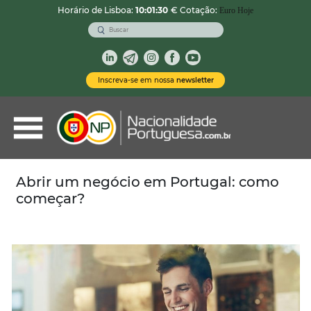
Horário de Lisboa:
10:01:32
€ Cotação:
Euro Hoje
VOLTAR
Nacionalidade Portuguesa
Inscreva-se em nossa
newsletter
Vistos de Residência
Imóveis em Portugal
Demais Serviços
Abrir um negócio em Portugal: como
começar?
Categorias
Vistos Temporários