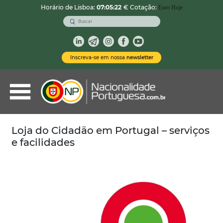
Horário de Lisboa:
07:05:23
€ Cotação:
Euro Hoje
VOLTAR
Nacionalidade Portuguesa
Inscreva-se em nossa
newsletter
Vistos de Residência
Imóveis em Portugal
Demais Serviços
Loja do Cidadão em Portugal – serviços
e facilidades
Categorias
Vistos Temporários