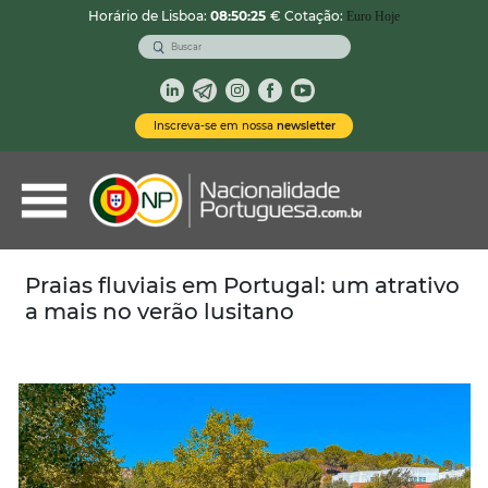
Horário de Lisboa:
08:50:26
€ Cotação:
Euro Hoje
VOLTAR
Nacionalidade Portuguesa
Inscreva-se em nossa
newsletter
Vistos de Residência
Imóveis em Portugal
Demais Serviços
Praias fluviais em Portugal: um atrativo
a mais no verão lusitano
Categorias
Vistos Temporários