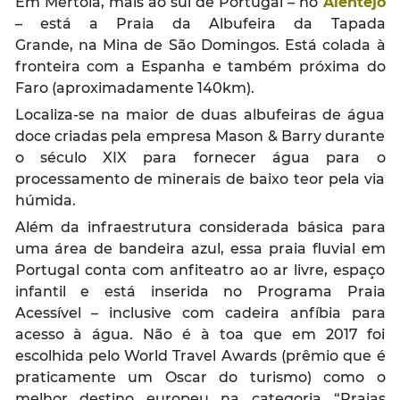
Em Mértola, mais ao sul de Portugal – no
Alentejo
– está a Praia da Albufeira da Tapada
Grande, na Mina de São Domingos. Está colada à
fronteira com a Espanha e também próxima do
Faro (aproximadamente 140km).
Localiza-se na maior de duas albufeiras de água
doce criadas pela empresa Mason & Barry durante
o século XIX para fornecer água para o
processamento de minerais de baixo teor pela via
húmida.
Além da infraestrutura considerada básica para
uma área de bandeira azul, essa praia fluvial em
Portugal conta com anfiteatro ao ar livre, espaço
infantil e está inserida no Programa Praia
Acessível – inclusive com cadeira anfíbia para
acesso à água. Não é à toa que em 2017 foi
escolhida pelo World Travel Awards (prêmio que é
praticamente um Oscar do turismo) como o
melhor destino europeu na categoria “Praias