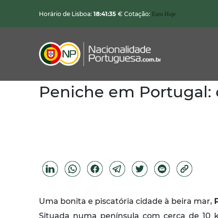
Horário de Lisboa:
18:41:36
€ Cotação:
Euro Hoje
Peniche em Portugal: c
Nacionalidade Portuguesa
Vistos de Residência
Imóveis em Portugal
Demais Serviços
Categorias
Uma bonita e piscatória cidade à beira mar,
Vistos Temporários
Situada numa península com cerca de 10 k