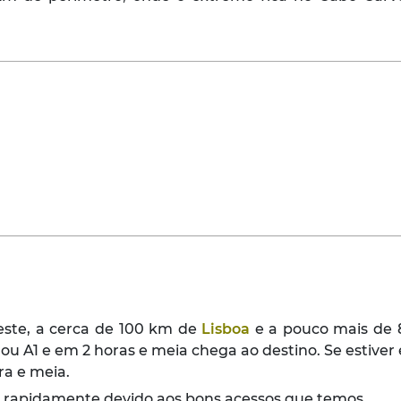
ste, a cerca de 100 km de
Lisboa
e a pouco mais de
7 ou A1 e em 2 horas e meia chega ao destino. Se estive
ra e meia.
o rapidamente devido aos bons acessos que temos.