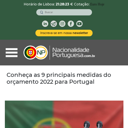
Horário de Lisboa:
21:28:25
€ Cotação:
Euro Hoje
VOLTAR
Nacionalidade Portuguesa
Inscreva-se em nossa
newsletter
Vistos de Residência
Imóveis em Portugal
Demais Serviços
Conheça as 9 principais medidas do
orçamento 2022 para Portugal
Categorias
Vistos Temporários