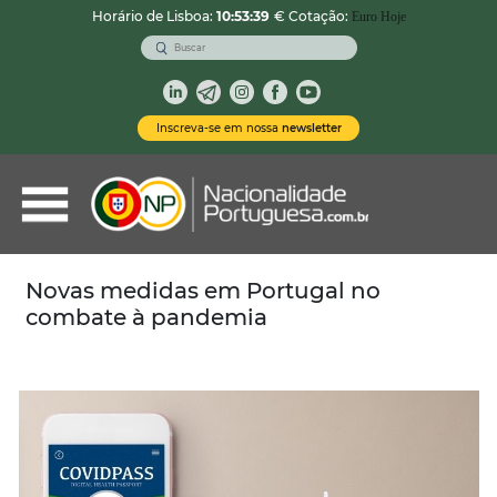
Horário de Lisboa:
10:53:41
€ Cotação:
Euro Hoje
VOLTAR
Nacionalidade Portuguesa
Inscreva-se em nossa
newsletter
Vistos de Residência
Imóveis em Portugal
Demais Serviços
Novas medidas em Portugal no
combate à pandemia
Categorias
Vistos Temporários