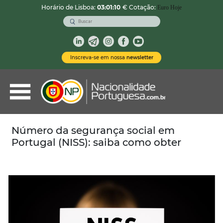
Horário de Lisboa:
03:01:11
€ Cotação:
Euro Hoje
VOLTAR
Nacionalidade Portuguesa
Inscreva-se em nossa
newsletter
Vistos de Residência
Imóveis em Portugal
Demais Serviços
Número da segurança social em
Portugal (NISS): saiba como obter
Categorias
Vistos Temporários