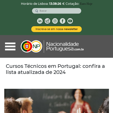
Horário de Lisboa:
13:38:27
€ Cotação:
Euro Hoje
VOLTAR
Nacionalidade Portuguesa
Inscreva-se em nossa
newsletter
Vistos de Residência
Imóveis em Portugal
Demais Serviços
Cursos Técnicos em Portugal: confira a
lista atualizada de 2024
Categorias
Vistos Temporários