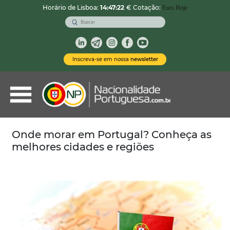
Horário de Lisboa:
14:47:23
€ Cotação:
Euro Hoje
VOLTAR
Nacionalidade Portuguesa
Inscreva-se em nossa
newsletter
Vistos de Residência
Imóveis em Portugal
Demais Serviços
Onde morar em Portugal? Conheça as
melhores cidades e regiões
Categorias
Vistos Temporários