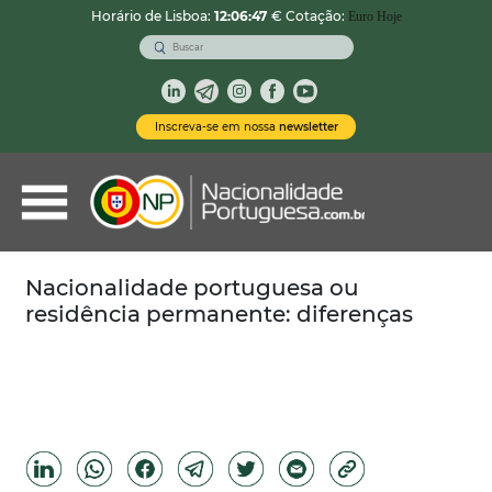
Horário de Lisboa:
12:06:48
€ Cotação:
Euro Hoje
VOLTAR
Nacionalidade Portuguesa
Inscreva-se em nossa
newsletter
Vistos de Residência
Imóveis em Portugal
Demais Serviços
Nacionalidade portuguesa ou
residência permanente: diferenças
Categorias
Vistos Temporários