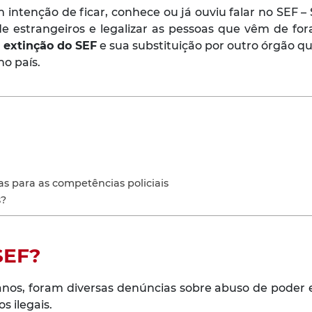
ntenção de ficar, conhece ou já ouviu falar no SEF – S
e estrangeiros e legalizar as pessoas que vêm de for
a
extinção do SEF
e sua substituição por outro órgão qu
no país.
 para as competências policiais
s?
SEF?
anos, foram diversas denúncias sobre abuso de poder e
s ilegais.