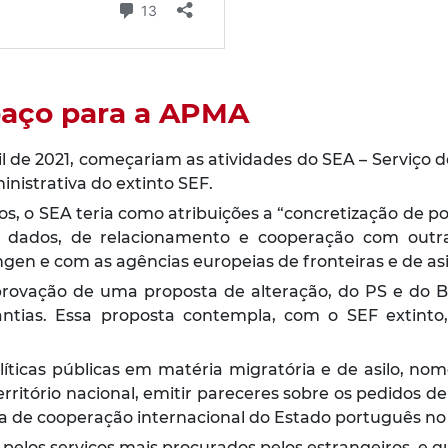
paço para a APMA
ril de 2021, começariam as atividades do SEA – Serviço d
nistrativa do extinto SEF.
s, o SEA teria como atribuições a
“concretização de po
dados, de relacionamento e cooperação com outras
n e com as agências europeias de fronteiras e de asi
provação de uma proposta de alteração, do PS e do 
arantias. Essa proposta contempla, com o SEF extint
olíticas públicas em matéria migratória e de asilo, n
tório nacional, emitir pareceres sobre os pedidos de v
ca de cooperação internacional do Estado português no
 pelos serviços mais procurados pelos estrangeiros, e q