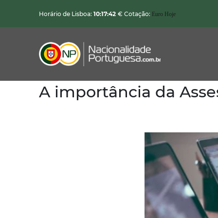
Horário de Lisboa:
10:17:43
€ Cotação:
Euro Hoje
A importância da Asse
Nacionalidade Portuguesa
Vistos de Residência
Imóveis em Portugal
Demais Serviços
Categorias
Vistos Temporários