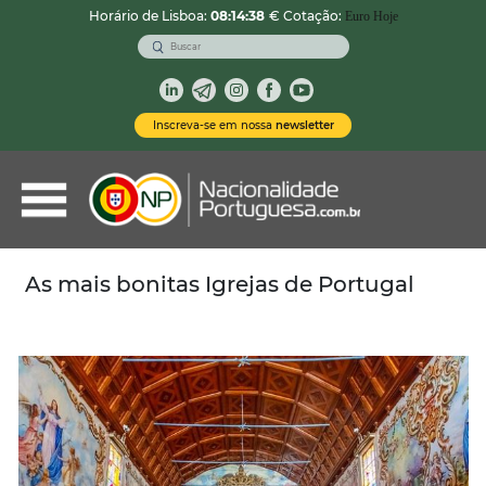
Horário de Lisboa:
08:14:40
€ Cotação:
Euro Hoje
VOLTAR
Nacionalidade Portuguesa
Inscreva-se em nossa
newsletter
Vistos de Residência
Imóveis em Portugal
Demais Serviços
As mais bonitas Igrejas de Portugal
Categorias
Vistos Temporários