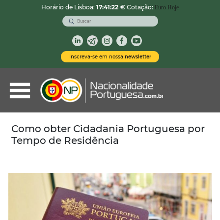
Horário de Lisboa:
17:41:23
€ Cotação:
Euro Hoje
VOLTAR
Nacionalidade Portuguesa
Inscreva-se em nossa
newsletter
Vistos de Residência
Imóveis em Portugal
Demais Serviços
Como obter Cidadania Portuguesa por
Tempo de Residência
Categorias
Vistos Temporários