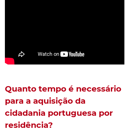
Quanto tempo é necessário
para a aquisição da
cidadania portuguesa por
residência?