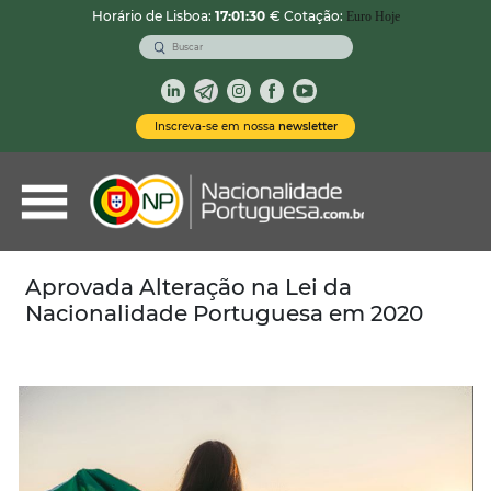
Horário de Lisboa:
17:01:31
€ Cotação:
Euro Hoje
VOLTAR
Nacionalidade Portuguesa
Inscreva-se em nossa
newsletter
Vistos de Residência
Imóveis em Portugal
Demais Serviços
Aprovada Alteração na Lei da
Nacionalidade Portuguesa em 2020
Categorias
Vistos Temporários