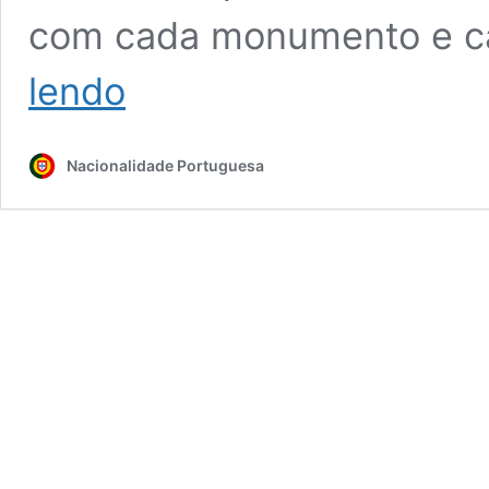
com cada monumento e c
Região
lendo
do
centro
de
Nacionalidade Portuguesa
Portugal:
das
praias
de
ondas
gigantes
à
neve