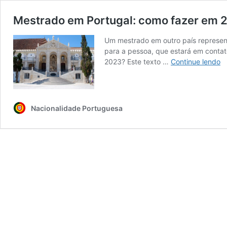
Mestrado em Portugal: como fazer em 
Um mestrado em outro país represent
para a pessoa, que estará em conta
M
2023? Este texto …
Continue lendo
e
Po
c
fa
Nacionalidade Portuguesa
e
2