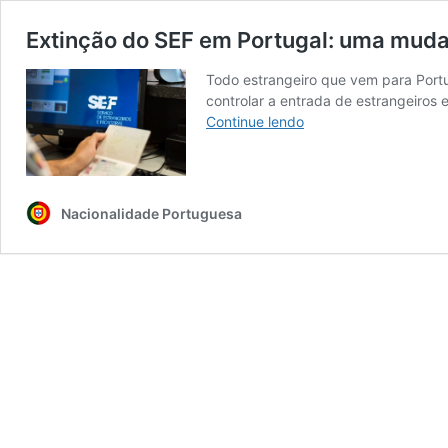
Extinção do SEF em Portugal: uma mud
Todo estrangeiro que vem para Portug
controlar a entrada de estrangeiros 
Extinção
Continue lendo
do
SEF
em
Portugal:
Nacionalidade Portuguesa
uma
mudança
que
promete
melhorias