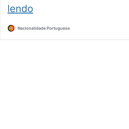
Guia
lendo
turístico
de
Algarve
Nacionalidade Portuguesa