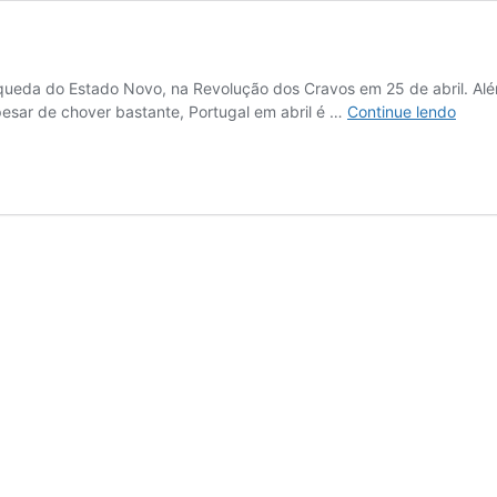
 queda do Estado Novo, na Revolução dos Cravos em 25 de abril. Al
Como
pesar de chover bastante, Portugal em abril é …
Continue lendo
é
Portu
em
abril