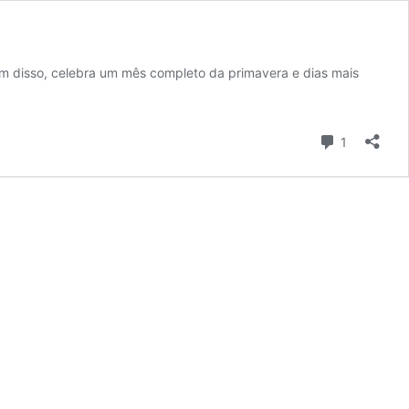
ém disso, celebra um mês completo da primavera e dias mais
gal
Comentári
1